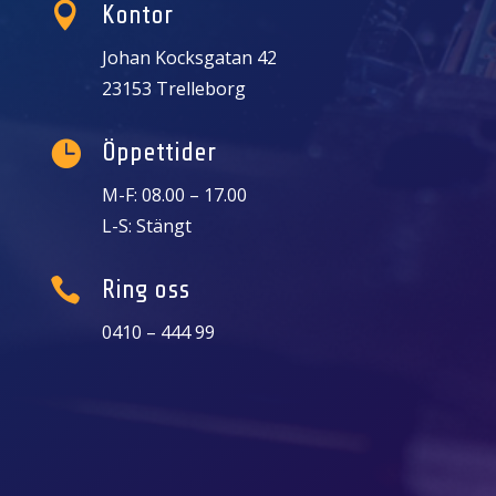

Kontor
Johan Kocksgatan 42
23153 Trelleborg

Öppettider
M-F: 08.00 – 17.00
L-S: Stängt

Ring oss
0410 – 444 99